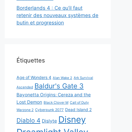
Borderlands 4 : Ce qu’il faut
retenir des nouveaux systèmes de
butin et progression
Étiquettes
Age of Wonders 4
Alan Wake 2
Ark Survival
Baldur's Gate 3
Ascended
Bayonetta Origins: Cereza and the
Lost Demon
Black Clover M
Call of Duty
Dead Island 2
Cyberpunk 2077
Warzone 2
Disney
Diablo 4
Dislyte