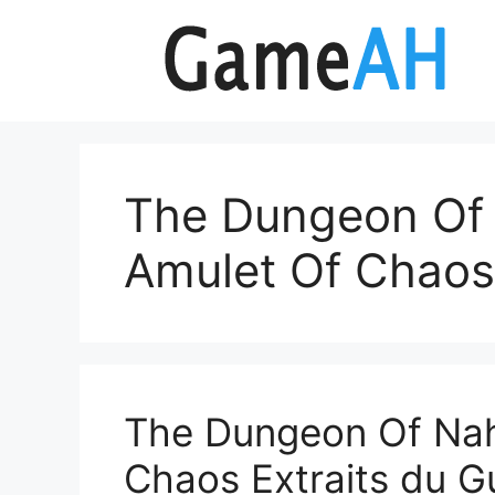
Aller
au
contenu
The Dungeon Of
Amulet Of Chaos
The Dungeon Of Nah
Chaos Extraits du G