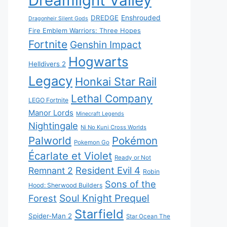
Dreamlight Valley
DREDGE
Enshrouded
Dragonheir Silent Gods
Fire Emblem Warriors: Three Hopes
Fortnite
Genshin Impact
Hogwarts
Helldivers 2
Legacy
Honkai Star Rail
Lethal Company
LEGO Fortnite
Manor Lords
Minecraft Legends
Nightingale
Ni No Kuni Cross Worlds
Palworld
Pokémon
Pokemon Go
Écarlate et Violet
Ready or Not
Resident Evil 4
Remnant 2
Robin
Sons of the
Hood: Sherwood Builders
Soul Knight Prequel
Forest
Starfield
Spider-Man 2
Star Ocean The