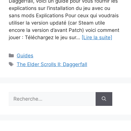
Daggerfall, voici un guide pour vous fournir les
explications sur l’installation du jeu avec ou
sans mods Explications Pour ceux qui voudrais
utiliser la version updaté (car Steam utile
encore la version d’avant Patch) voici comment
jouer : Téléchargez le jeu sur…
[Lire la suite]
Catégories
Guides
Étiquettes
The Elder Scrolls II: Daggerfall
Rechercher :