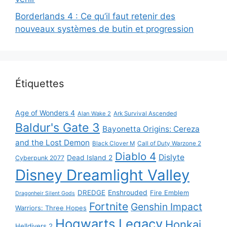
Borderlands 4 : Ce qu’il faut retenir des
nouveaux systèmes de butin et progression
Étiquettes
Age of Wonders 4
Alan Wake 2
Ark Survival Ascended
Baldur's Gate 3
Bayonetta Origins: Cereza
and the Lost Demon
Black Clover M
Call of Duty Warzone 2
Diablo 4
Dislyte
Dead Island 2
Cyberpunk 2077
Disney Dreamlight Valley
DREDGE
Enshrouded
Fire Emblem
Dragonheir Silent Gods
Fortnite
Genshin Impact
Warriors: Three Hopes
Hogwarts Legacy
Honkai
Helldivers 2