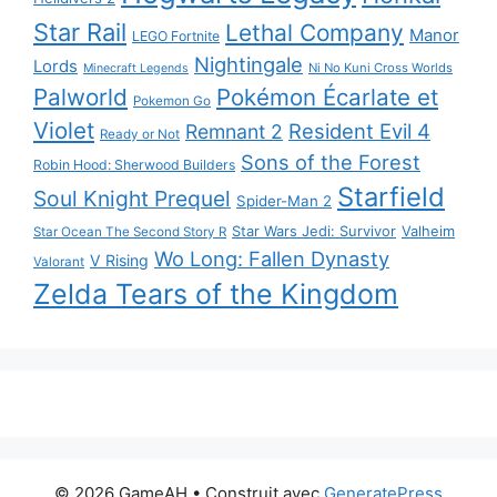
Star Rail
Lethal Company
Manor
LEGO Fortnite
Nightingale
Lords
Ni No Kuni Cross Worlds
Minecraft Legends
Palworld
Pokémon Écarlate et
Pokemon Go
Violet
Resident Evil 4
Remnant 2
Ready or Not
Sons of the Forest
Robin Hood: Sherwood Builders
Starfield
Soul Knight Prequel
Spider-Man 2
Star Wars Jedi: Survivor
Valheim
Star Ocean The Second Story R
Wo Long: Fallen Dynasty
V Rising
Valorant
Zelda Tears of the Kingdom
© 2026 GameAH
• Construit avec
GeneratePress