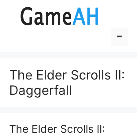
Aller
au
contenu
Menu
The Elder Scrolls II:
Daggerfall
The Elder Scrolls II: