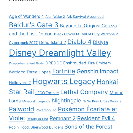
Age of Wonders 4
Alan Wake 2
Ark Survival Ascended
Baldur's Gate 3
Bayonetta Origins: Cereza
and the Lost Demon
Black Clover M
Call of Duty Warzone 2
Diablo 4
Dislyte
Dead Island 2
Cyberpunk 2077
Disney Dreamlight Valley
DREDGE
Enshrouded
Fire Emblem
Dragonheir Silent Gods
Fortnite
Genshin Impact
Warriors: Three Hopes
Hogwarts Legacy
Honkai
Helldivers 2
Star Rail
Lethal Company
Manor
LEGO Fortnite
Nightingale
Lords
Ni No Kuni Cross Worlds
Minecraft Legends
Palworld
Pokémon Écarlate et
Pokemon Go
Violet
Resident Evil 4
Remnant 2
Ready or Not
Sons of the Forest
Robin Hood: Sherwood Builders