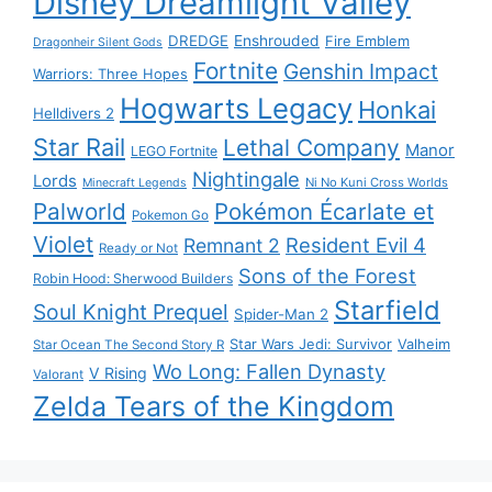
Disney Dreamlight Valley
DREDGE
Enshrouded
Fire Emblem
Dragonheir Silent Gods
Fortnite
Genshin Impact
Warriors: Three Hopes
Hogwarts Legacy
Honkai
Helldivers 2
Star Rail
Lethal Company
Manor
LEGO Fortnite
Nightingale
Lords
Ni No Kuni Cross Worlds
Minecraft Legends
Palworld
Pokémon Écarlate et
Pokemon Go
Violet
Resident Evil 4
Remnant 2
Ready or Not
Sons of the Forest
Robin Hood: Sherwood Builders
Starfield
Soul Knight Prequel
Spider-Man 2
Star Wars Jedi: Survivor
Valheim
Star Ocean The Second Story R
Wo Long: Fallen Dynasty
V Rising
Valorant
Zelda Tears of the Kingdom