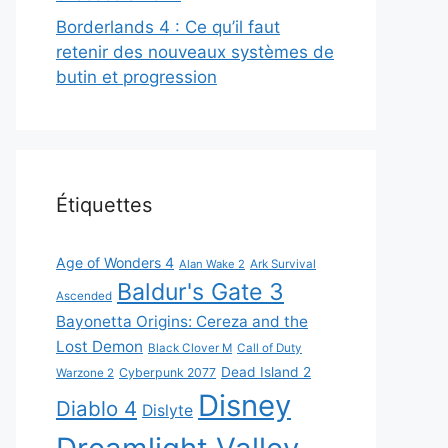
Borderlands 4 : Ce qu’il faut
retenir des nouveaux systèmes de
butin et progression
Étiquettes
Age of Wonders 4
Alan Wake 2
Ark Survival
Baldur's Gate 3
Ascended
Bayonetta Origins: Cereza and the
Lost Demon
Black Clover M
Call of Duty
Dead Island 2
Cyberpunk 2077
Warzone 2
Disney
Diablo 4
Dislyte