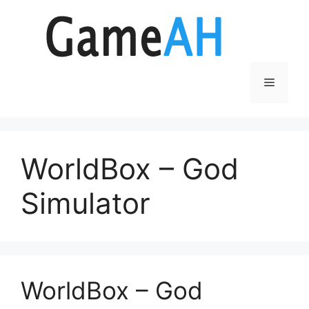
Aller
au
contenu
Menu
WorldBox – God
Simulator
WorldBox – God