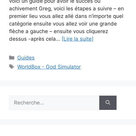
voici un guide pour avoir le succès ou
achivement Greg, voici les étapes a suivre – en
premier lieu vous allez allé dans n’importe quel
catégorie ensuite vous allez voir une grande
flèche a gauche – ensuite vous cliquerez
dessus -après cela…
[Lire la suite]
Catégories
Guides
Étiquettes
WorldBox - God Simulator
Rechercher :