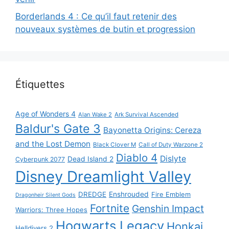
Borderlands 4 : Ce qu’il faut retenir des
nouveaux systèmes de butin et progression
Étiquettes
Age of Wonders 4
Alan Wake 2
Ark Survival Ascended
Baldur's Gate 3
Bayonetta Origins: Cereza
and the Lost Demon
Black Clover M
Call of Duty Warzone 2
Diablo 4
Dislyte
Dead Island 2
Cyberpunk 2077
Disney Dreamlight Valley
DREDGE
Enshrouded
Fire Emblem
Dragonheir Silent Gods
Fortnite
Genshin Impact
Warriors: Three Hopes
Hogwarts Legacy
Honkai
Helldivers 2