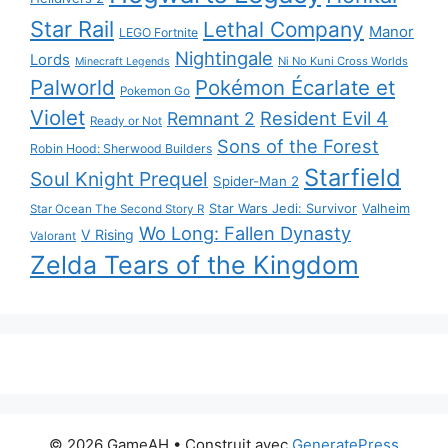
Star Rail
Lethal Company
Manor
LEGO Fortnite
Nightingale
Lords
Ni No Kuni Cross Worlds
Minecraft Legends
Palworld
Pokémon Écarlate et
Pokemon Go
Violet
Resident Evil 4
Remnant 2
Ready or Not
Sons of the Forest
Robin Hood: Sherwood Builders
Starfield
Soul Knight Prequel
Spider-Man 2
Star Wars Jedi: Survivor
Valheim
Star Ocean The Second Story R
Wo Long: Fallen Dynasty
V Rising
Valorant
Zelda Tears of the Kingdom
© 2026 GameAH
• Construit avec
GeneratePress