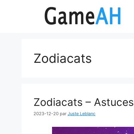
Aller
au
contenu
Zodiacats
Zodiacats – Astuces
2023-12-20
par
Juste Leblanc