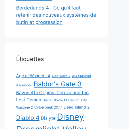
Borderlands 4 : Ce qu’il faut
retenir des nouveaux systèmes de
butin et progression
Étiquettes
Age of Wonders 4
Alan Wake 2
Ark Survival
Baldur's Gate 3
Ascended
Bayonetta Origins: Cereza and the
Lost Demon
Black Clover M
Call of Duty
Dead Island 2
Cyberpunk 2077
Warzone 2
Disney
Diablo 4
Dislyte