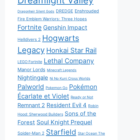
Dreamlight Valley
DREDGE
Enshrouded
Dragonheir Silent Gods
Fire Emblem Warriors: Three Hopes
Fortnite
Genshin Impact
Hogwarts
Helldivers 2
Legacy
Honkai Star Rail
Lethal Company
LEGO Fortnite
Manor Lords
Minecraft Legends
Nightingale
Ni No Kuni Cross Worlds
Palworld
Pokémon
Pokemon Go
Écarlate et Violet
Ready or Not
Resident Evil 4
Remnant 2
Robin
Sons of the
Hood: Sherwood Builders
Soul Knight Prequel
Forest
Starfield
Spider-Man 2
Star Ocean The