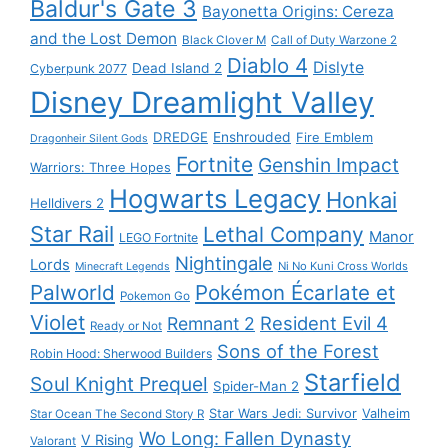
Baldur's Gate 3
Bayonetta Origins: Cereza
and the Lost Demon
Black Clover M
Call of Duty Warzone 2
Diablo 4
Dislyte
Dead Island 2
Cyberpunk 2077
Disney Dreamlight Valley
DREDGE
Enshrouded
Fire Emblem
Dragonheir Silent Gods
Fortnite
Genshin Impact
Warriors: Three Hopes
Hogwarts Legacy
Honkai
Helldivers 2
Star Rail
Lethal Company
Manor
LEGO Fortnite
Nightingale
Lords
Ni No Kuni Cross Worlds
Minecraft Legends
Palworld
Pokémon Écarlate et
Pokemon Go
Violet
Resident Evil 4
Remnant 2
Ready or Not
Sons of the Forest
Robin Hood: Sherwood Builders
Starfield
Soul Knight Prequel
Spider-Man 2
Star Wars Jedi: Survivor
Valheim
Star Ocean The Second Story R
Wo Long: Fallen Dynasty
V Rising
Valorant