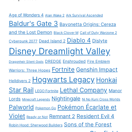
Age of Wonders 4
Alan Wake 2
Ark Survival Ascended
Baldur's Gate 3
Bayonetta Origins: Cereza
and the Lost Demon
Black Clover M
Call of Duty Warzone 2
Diablo 4
Dislyte
Dead Island 2
Cyberpunk 2077
Disney Dreamlight Valley
DREDGE
Enshrouded
Fire Emblem
Dragonheir Silent Gods
Fortnite
Genshin Impact
Warriors: Three Hopes
Hogwarts Legacy
Honkai
Helldivers 2
Star Rail
Lethal Company
Manor
LEGO Fortnite
Nightingale
Lords
Ni No Kuni Cross Worlds
Minecraft Legends
Palworld
Pokémon Écarlate et
Pokemon Go
Violet
Resident Evil 4
Remnant 2
Ready or Not
Sons of the Forest
Robin Hood: Sherwood Builders