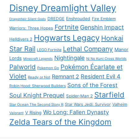
Disney Dreamlight Valley
DREDGE
Enshrouded
Fire Emblem
Dragonheir Silent Gods
Fortnite
Genshin Impact
Warriors: Three Hopes
Hogwarts Legacy
Honkai
Helldivers 2
Star Rail
Lethal Company
Manor
LEGO Fortnite
Nightingale
Lords
Ni No Kuni Cross Worlds
Minecraft Legends
Palworld
Pokémon Écarlate et
Pokemon Go
Violet
Resident Evil 4
Remnant 2
Ready or Not
Sons of the Forest
Robin Hood: Sherwood Builders
Starfield
Soul Knight Prequel
Spider-Man 2
Star Wars Jedi: Survivor
Valheim
Star Ocean The Second Story R
Wo Long: Fallen Dynasty
V Rising
Valorant
Zelda Tears of the Kingdom