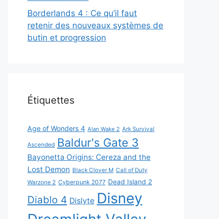
Borderlands 4 : Ce qu’il faut
retenir des nouveaux systèmes de
butin et progression
Étiquettes
Age of Wonders 4
Alan Wake 2
Ark Survival
Baldur's Gate 3
Ascended
Bayonetta Origins: Cereza and the
Lost Demon
Black Clover M
Call of Duty
Dead Island 2
Cyberpunk 2077
Warzone 2
Disney
Diablo 4
Dislyte