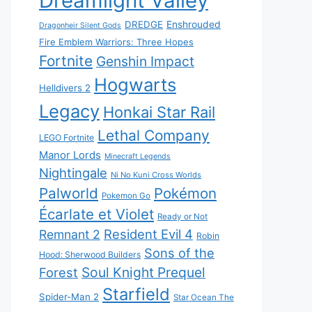
Dreamlight Valley
DREDGE
Enshrouded
Dragonheir Silent Gods
Fire Emblem Warriors: Three Hopes
Fortnite
Genshin Impact
Hogwarts
Helldivers 2
Legacy
Honkai Star Rail
Lethal Company
LEGO Fortnite
Manor Lords
Minecraft Legends
Nightingale
Ni No Kuni Cross Worlds
Palworld
Pokémon
Pokemon Go
Écarlate et Violet
Ready or Not
Resident Evil 4
Remnant 2
Robin
Sons of the
Hood: Sherwood Builders
Soul Knight Prequel
Forest
Starfield
Spider-Man 2
Star Ocean The