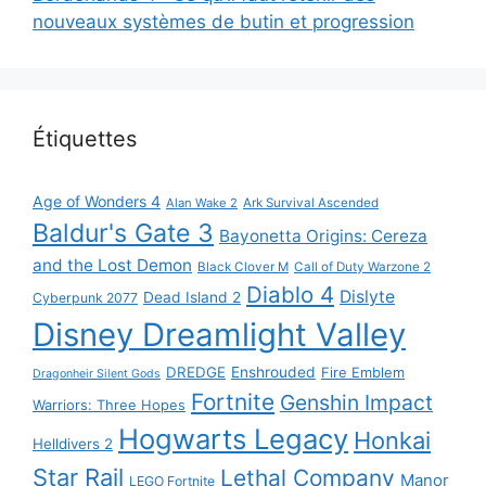
nouveaux systèmes de butin et progression
Étiquettes
Age of Wonders 4
Alan Wake 2
Ark Survival Ascended
Baldur's Gate 3
Bayonetta Origins: Cereza
and the Lost Demon
Black Clover M
Call of Duty Warzone 2
Diablo 4
Dislyte
Dead Island 2
Cyberpunk 2077
Disney Dreamlight Valley
DREDGE
Enshrouded
Fire Emblem
Dragonheir Silent Gods
Fortnite
Genshin Impact
Warriors: Three Hopes
Hogwarts Legacy
Honkai
Helldivers 2
Star Rail
Lethal Company
Manor
LEGO Fortnite