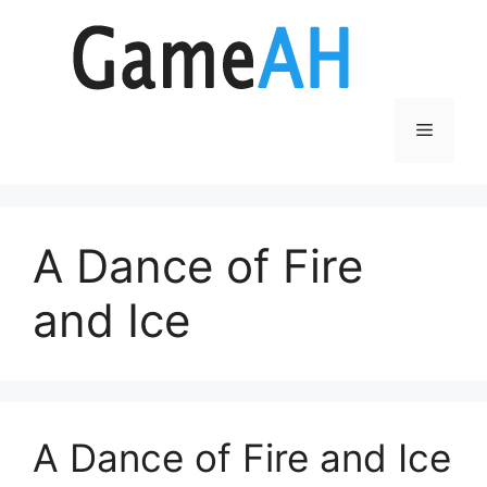
Aller
au
contenu
Menu
A Dance of Fire
and Ice
A Dance of Fire and Ice