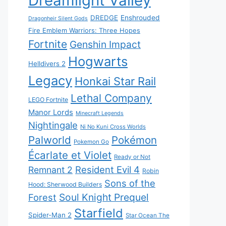
Dreamlight Valley
DREDGE
Enshrouded
Dragonheir Silent Gods
Fire Emblem Warriors: Three Hopes
Fortnite
Genshin Impact
Hogwarts
Helldivers 2
Legacy
Honkai Star Rail
Lethal Company
LEGO Fortnite
Manor Lords
Minecraft Legends
Nightingale
Ni No Kuni Cross Worlds
Palworld
Pokémon
Pokemon Go
Écarlate et Violet
Ready or Not
Resident Evil 4
Remnant 2
Robin
Sons of the
Hood: Sherwood Builders
Soul Knight Prequel
Forest
Starfield
Spider-Man 2
Star Ocean The