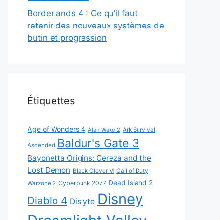
Borderlands 4 : Ce qu’il faut
retenir des nouveaux systèmes de
butin et progression
Étiquettes
Age of Wonders 4
Alan Wake 2
Ark Survival
Baldur's Gate 3
Ascended
Bayonetta Origins: Cereza and the
Lost Demon
Black Clover M
Call of Duty
Dead Island 2
Cyberpunk 2077
Warzone 2
Disney
Diablo 4
Dislyte