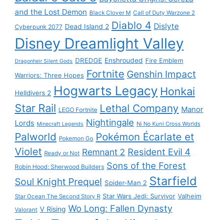
and the Lost Demon
Black Clover M
Call of Duty Warzone 2
Diablo 4
Dislyte
Dead Island 2
Cyberpunk 2077
Disney Dreamlight Valley
DREDGE
Enshrouded
Fire Emblem
Dragonheir Silent Gods
Fortnite
Genshin Impact
Warriors: Three Hopes
Hogwarts Legacy
Honkai
Helldivers 2
Star Rail
Lethal Company
Manor
LEGO Fortnite
Nightingale
Lords
Ni No Kuni Cross Worlds
Minecraft Legends
Palworld
Pokémon Écarlate et
Pokemon Go
Violet
Resident Evil 4
Remnant 2
Ready or Not
Sons of the Forest
Robin Hood: Sherwood Builders
Starfield
Soul Knight Prequel
Spider-Man 2
Star Wars Jedi: Survivor
Valheim
Star Ocean The Second Story R
Wo Long: Fallen Dynasty
V Rising
Valorant