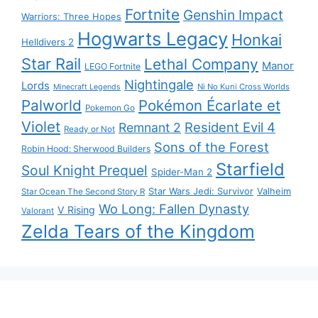
Fortnite
Genshin Impact
Warriors: Three Hopes
Hogwarts Legacy
Honkai
Helldivers 2
Star Rail
Lethal Company
Manor
LEGO Fortnite
Nightingale
Lords
Ni No Kuni Cross Worlds
Minecraft Legends
Palworld
Pokémon Écarlate et
Pokemon Go
Violet
Resident Evil 4
Remnant 2
Ready or Not
Sons of the Forest
Robin Hood: Sherwood Builders
Starfield
Soul Knight Prequel
Spider-Man 2
Star Wars Jedi: Survivor
Valheim
Star Ocean The Second Story R
Wo Long: Fallen Dynasty
V Rising
Valorant
Zelda Tears of the Kingdom