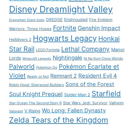
Disney Dreamlight Valley
DREDGE
Enshrouded
Fire Emblem
Dragonheir Silent Gods
Fortnite
Genshin Impact
Warriors: Three Hopes
Hogwarts Legacy
Honkai
Helldivers 2
Star Rail
Lethal Company
Manor
LEGO Fortnite
Nightingale
Lords
Ni No Kuni Cross Worlds
Minecraft Legends
Palworld
Pokémon Écarlate et
Pokemon Go
Violet
Resident Evil 4
Remnant 2
Ready or Not
Sons of the Forest
Robin Hood: Sherwood Builders
Starfield
Soul Knight Prequel
Spider-Man 2
Star Wars Jedi: Survivor
Valheim
Star Ocean The Second Story R
Wo Long: Fallen Dynasty
V Rising
Valorant
Zelda Tears of the Kingdom