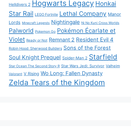
Hogwarts Legacy
Honkai
Helldivers 2
Star Rail
Lethal Company
Manor
LEGO Fortnite
Nightingale
Lords
Ni No Kuni Cross Worlds
Minecraft Legends
Palworld
Pokémon Écarlate et
Pokemon Go
Violet
Resident Evil 4
Remnant 2
Ready or Not
Sons of the Forest
Robin Hood: Sherwood Builders
Starfield
Soul Knight Prequel
Spider-Man 2
Star Wars Jedi: Survivor
Valheim
Star Ocean The Second Story R
Wo Long: Fallen Dynasty
V Rising
Valorant
Zelda Tears of the Kingdom