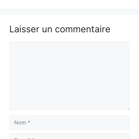
Laisser un commentaire
Commentaire
Nom
E-