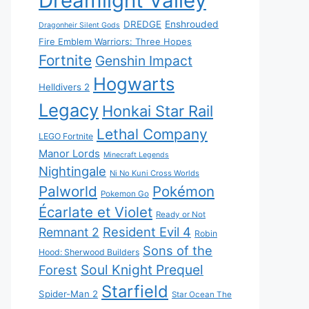
Dreamlight Valley
DREDGE
Enshrouded
Dragonheir Silent Gods
Fire Emblem Warriors: Three Hopes
Fortnite
Genshin Impact
Hogwarts
Helldivers 2
Legacy
Honkai Star Rail
Lethal Company
LEGO Fortnite
Manor Lords
Minecraft Legends
Nightingale
Ni No Kuni Cross Worlds
Palworld
Pokémon
Pokemon Go
Écarlate et Violet
Ready or Not
Resident Evil 4
Remnant 2
Robin
Sons of the
Hood: Sherwood Builders
Soul Knight Prequel
Forest
Starfield
Spider-Man 2
Star Ocean The