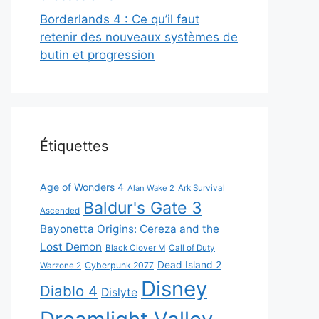
Borderlands 4 : Ce qu’il faut
retenir des nouveaux systèmes de
butin et progression
Étiquettes
Age of Wonders 4
Alan Wake 2
Ark Survival
Baldur's Gate 3
Ascended
Bayonetta Origins: Cereza and the
Lost Demon
Black Clover M
Call of Duty
Dead Island 2
Cyberpunk 2077
Warzone 2
Disney
Diablo 4
Dislyte