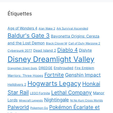
Étiquettes
Age of Wonders 4
Alan Wake 2
Ark Survival Ascended
Baldur's Gate 3
Bayonetta Origins: Cereza
and the Lost Demon
Black Clover M
Call of Duty Warzone 2
Diablo 4
Dislyte
Dead Island 2
Cyberpunk 2077
Disney Dreamlight Valley
DREDGE
Enshrouded
Fire Emblem
Dragonheir Silent Gods
Fortnite
Genshin Impact
Warriors: Three Hopes
Hogwarts Legacy
Honkai
Helldivers 2
Star Rail
Lethal Company
Manor
LEGO Fortnite
Nightingale
Lords
Ni No Kuni Cross Worlds
Minecraft Legends
Palworld
Pokémon Écarlate et
Pokemon Go