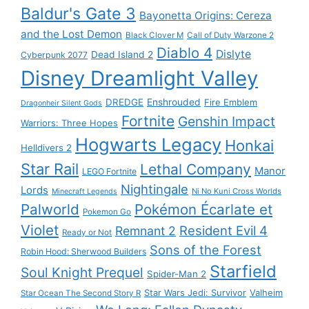
Baldur's Gate 3
Bayonetta Origins: Cereza
and the Lost Demon
Black Clover M
Call of Duty Warzone 2
Diablo 4
Dislyte
Dead Island 2
Cyberpunk 2077
Disney Dreamlight Valley
DREDGE
Enshrouded
Fire Emblem
Dragonheir Silent Gods
Fortnite
Genshin Impact
Warriors: Three Hopes
Hogwarts Legacy
Honkai
Helldivers 2
Star Rail
Lethal Company
Manor
LEGO Fortnite
Nightingale
Lords
Ni No Kuni Cross Worlds
Minecraft Legends
Palworld
Pokémon Écarlate et
Pokemon Go
Violet
Resident Evil 4
Remnant 2
Ready or Not
Sons of the Forest
Robin Hood: Sherwood Builders
Starfield
Soul Knight Prequel
Spider-Man 2
Star Wars Jedi: Survivor
Valheim
Star Ocean The Second Story R