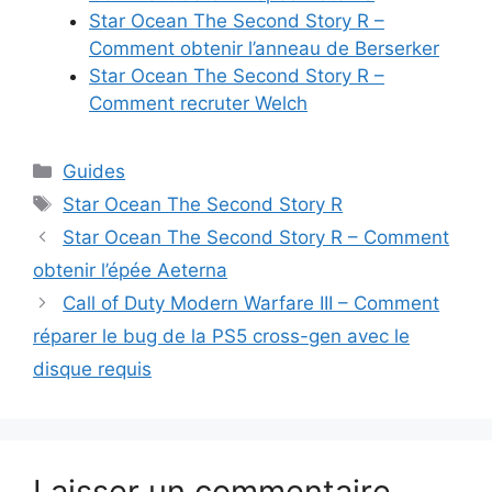
Star Ocean The Second Story R –
Comment obtenir l’anneau de Berserker
Star Ocean The Second Story R –
Comment recruter Welch
Catégories
Guides
Étiquettes
Star Ocean The Second Story R
Star Ocean The Second Story R – Comment
obtenir l’épée Aeterna
Call of Duty Modern Warfare III – Comment
réparer le bug de la PS5 cross-gen avec le
disque requis
Laisser un commentaire