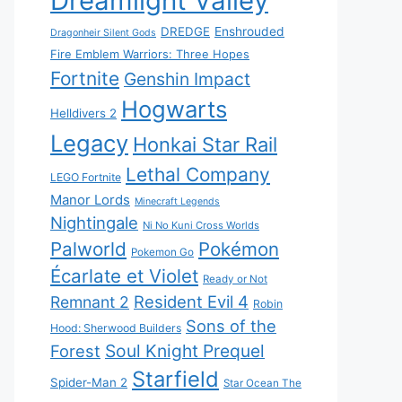
Dreamlight Valley
DREDGE
Enshrouded
Dragonheir Silent Gods
Fire Emblem Warriors: Three Hopes
Fortnite
Genshin Impact
Hogwarts
Helldivers 2
Legacy
Honkai Star Rail
Lethal Company
LEGO Fortnite
Manor Lords
Minecraft Legends
Nightingale
Ni No Kuni Cross Worlds
Palworld
Pokémon
Pokemon Go
Écarlate et Violet
Ready or Not
Resident Evil 4
Remnant 2
Robin
Sons of the
Hood: Sherwood Builders
Soul Knight Prequel
Forest
Starfield
Spider-Man 2
Star Ocean The