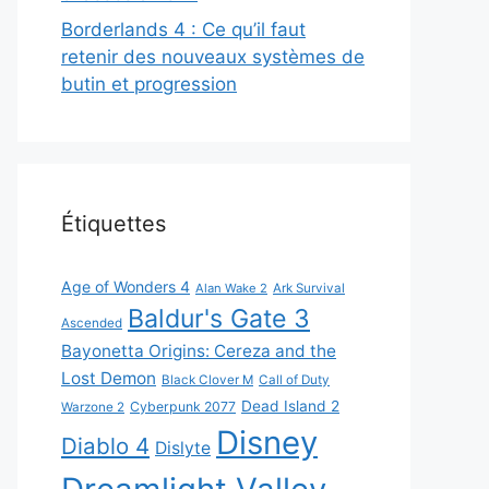
Borderlands 4 : Ce qu’il faut
retenir des nouveaux systèmes de
butin et progression
Étiquettes
Age of Wonders 4
Alan Wake 2
Ark Survival
Baldur's Gate 3
Ascended
Bayonetta Origins: Cereza and the
Lost Demon
Black Clover M
Call of Duty
Dead Island 2
Cyberpunk 2077
Warzone 2
Disney
Diablo 4
Dislyte