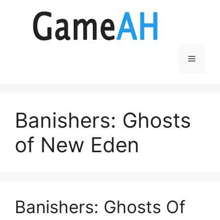
Aller
au
contenu
Menu
Banishers: Ghosts
of New Eden
Banishers: Ghosts Of