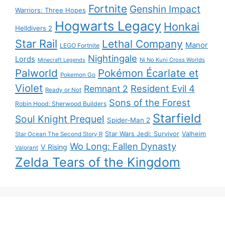
Fortnite
Genshin Impact
Warriors: Three Hopes
Hogwarts Legacy
Honkai
Helldivers 2
Star Rail
Lethal Company
Manor
LEGO Fortnite
Nightingale
Lords
Ni No Kuni Cross Worlds
Minecraft Legends
Palworld
Pokémon Écarlate et
Pokemon Go
Violet
Resident Evil 4
Remnant 2
Ready or Not
Sons of the Forest
Robin Hood: Sherwood Builders
Starfield
Soul Knight Prequel
Spider-Man 2
Star Wars Jedi: Survivor
Valheim
Star Ocean The Second Story R
Wo Long: Fallen Dynasty
V Rising
Valorant
Zelda Tears of the Kingdom