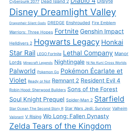
Diablo 4
Dislyte
Dead Island 2
Cyberpunk 2077
Disney Dreamlight Valley
DREDGE
Enshrouded
Fire Emblem
Dragonheir Silent Gods
Fortnite
Genshin Impact
Warriors: Three Hopes
Hogwarts Legacy
Honkai
Helldivers 2
Star Rail
Lethal Company
Manor
LEGO Fortnite
Nightingale
Lords
Ni No Kuni Cross Worlds
Minecraft Legends
Palworld
Pokémon Écarlate et
Pokemon Go
Violet
Resident Evil 4
Remnant 2
Ready or Not
Sons of the Forest
Robin Hood: Sherwood Builders
Starfield
Soul Knight Prequel
Spider-Man 2
Star Wars Jedi: Survivor
Valheim
Star Ocean The Second Story R
Wo Long: Fallen Dynasty
V Rising
Valorant
Zelda Tears of the Kingdom