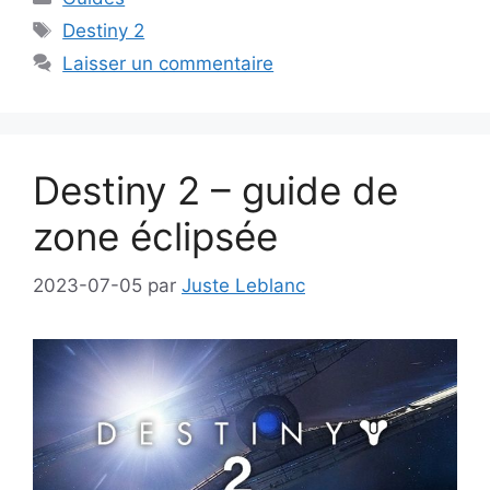
Étiquettes
Destiny 2
Laisser un commentaire
Destiny 2 – guide de
zone éclipsée
2023-07-05
par
Juste Leblanc