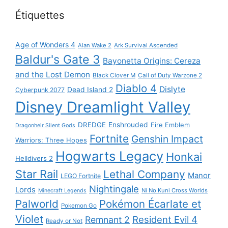
Étiquettes
Age of Wonders 4
Alan Wake 2
Ark Survival Ascended
Baldur's Gate 3
Bayonetta Origins: Cereza
and the Lost Demon
Black Clover M
Call of Duty Warzone 2
Diablo 4
Dislyte
Dead Island 2
Cyberpunk 2077
Disney Dreamlight Valley
DREDGE
Enshrouded
Fire Emblem
Dragonheir Silent Gods
Fortnite
Genshin Impact
Warriors: Three Hopes
Hogwarts Legacy
Honkai
Helldivers 2
Star Rail
Lethal Company
Manor
LEGO Fortnite
Nightingale
Lords
Ni No Kuni Cross Worlds
Minecraft Legends
Palworld
Pokémon Écarlate et
Pokemon Go
Violet
Resident Evil 4
Remnant 2
Ready or Not