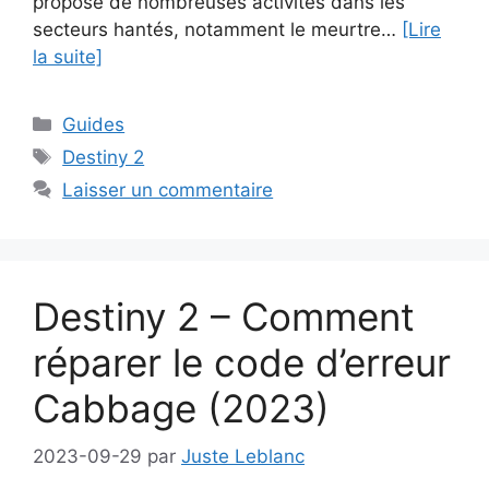
propose de nombreuses activités dans les
secteurs hantés, notamment le meurtre…
[Lire
la suite]
Catégories
Guides
Étiquettes
Destiny 2
Laisser un commentaire
Destiny 2 – Comment
réparer le code d’erreur
Cabbage (2023)
2023-09-29
par
Juste Leblanc