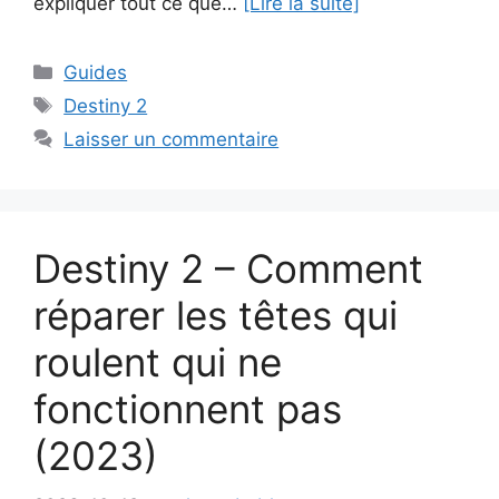
expliquer tout ce que…
[Lire la suite]
Catégories
Guides
Étiquettes
Destiny 2
Laisser un commentaire
Destiny 2 – Comment
réparer les têtes qui
roulent qui ne
fonctionnent pas
(2023)