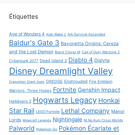
Étiquettes
Age of Wonders 4
Alan Wake 2
Ark Survival Ascended
Baldur's Gate 3
Bayonetta Origins: Cereza
and the Lost Demon
Black Clover M
Call of Duty Warzone 2
Diablo 4
Dislyte
Dead Island 2
Cyberpunk 2077
Disney Dreamlight Valley
DREDGE
Enshrouded
Fire Emblem
Dragonheir Silent Gods
Fortnite
Genshin Impact
Warriors: Three Hopes
Hogwarts Legacy
Honkai
Helldivers 2
Star Rail
Lethal Company
Manor
LEGO Fortnite
Nightingale
Lords
Ni No Kuni Cross Worlds
Minecraft Legends
Palworld
Pokémon Écarlate et
Pokemon Go