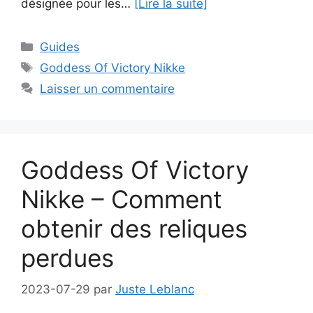
désignée pour les…
[Lire la suite]
Catégories
Guides
Étiquettes
Goddess Of Victory Nikke
Laisser un commentaire
Goddess Of Victory
Nikke – Comment
obtenir des reliques
perdues
2023-07-29
par
Juste Leblanc