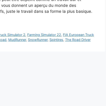
ion vous donnent un aperçu du monde des
, juste le travail dans sa forme la plus basique.
ruck Simulator 2
,
Farming Simulator 22
,
FIA European Truck
Road
,
MudRunner
,
SnowRunner
,
Spintires
,
The Road Driver