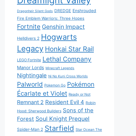
Dreamlight Valley
DREDGE
Enshrouded
Dragonheir Silent Gods
Fire Emblem Warriors: Three Hopes
Fortnite
Genshin Impact
Hogwarts
Helldivers 2
Legacy
Honkai Star Rail
Lethal Company
LEGO Fortnite
Manor Lords
Minecraft Legends
Nightingale
Ni No Kuni Cross Worlds
Palworld
Pokémon
Pokemon Go
Écarlate et Violet
Ready or Not
Resident Evil 4
Remnant 2
Robin
Sons of the
Hood: Sherwood Builders
Soul Knight Prequel
Forest
Starfield
Spider-Man 2
Star Ocean The