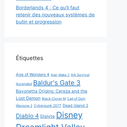
Borderlands 4 : Ce qu’il faut
retenir des nouveaux systèmes de
butin et progression
Étiquettes
Age of Wonders 4
Alan Wake 2
Ark Survival
Baldur's Gate 3
Ascended
Bayonetta Origins: Cereza and the
Lost Demon
Black Clover M
Call of Duty
Dead Island 2
Cyberpunk 2077
Warzone 2
Disney
Diablo 4
Dislyte