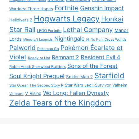
Fortnite
Genshin Impact
Warriors: Three Hopes
Hogwarts Legacy
Honkai
Helldivers 2
Star Rail
Lethal Company
Manor
LEGO Fortnite
Nightingale
Lords
Ni No Kuni Cross Worlds
Minecraft Legends
Palworld
Pokémon Écarlate et
Pokemon Go
Violet
Resident Evil 4
Remnant 2
Ready or Not
Sons of the Forest
Robin Hood: Sherwood Builders
Starfield
Soul Knight Prequel
Spider-Man 2
Star Wars Jedi: Survivor
Valheim
Star Ocean The Second Story R
Wo Long: Fallen Dynasty
V Rising
Valorant
Zelda Tears of the Kingdom