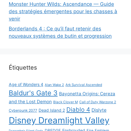
Monster Hunter Wilds: Ascendance — Guide
des stratégies émergentes pour les chasses à
venir
Borderlands 4 : Ce qu’il faut retenir des
nouveaux systèmes de butin et progression
Étiquettes
Age of Wonders 4
Alan Wake 2
Ark Survival Ascended
Baldur's Gate 3
Bayonetta Origins: Cereza
and the Lost Demon
Black Clover M
Call of Duty Warzone 2
Diablo 4
Dislyte
Dead Island 2
Cyberpunk 2077
Disney Dreamlight Valley
DREDGE
Enshrouded
Fire Emblem
Dragonheir Silent Gods