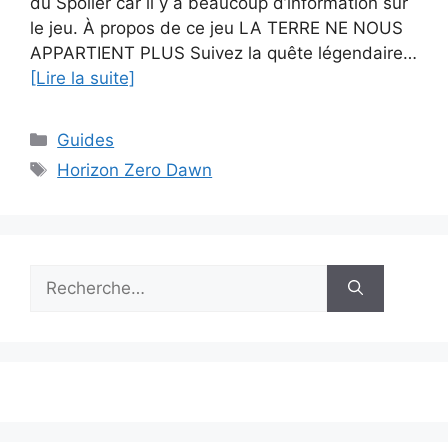
du Spoiler car il y a beaucoup d’information sur
le jeu. À propos de ce jeu LA TERRE NE NOUS
APPARTIENT PLUS Suivez la quête légendaire…
[Lire la suite]
Catégories
Guides
Étiquettes
Horizon Zero Dawn
Rechercher :