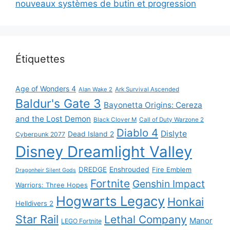
nouveaux systèmes de butin et progression
Étiquettes
Age of Wonders 4
Alan Wake 2
Ark Survival Ascended
Baldur's Gate 3
Bayonetta Origins: Cereza
and the Lost Demon
Black Clover M
Call of Duty Warzone 2
Diablo 4
Dislyte
Dead Island 2
Cyberpunk 2077
Disney Dreamlight Valley
DREDGE
Enshrouded
Fire Emblem
Dragonheir Silent Gods
Fortnite
Genshin Impact
Warriors: Three Hopes
Hogwarts Legacy
Honkai
Helldivers 2
Star Rail
Lethal Company
Manor
LEGO Fortnite