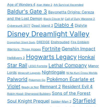
Age of Wonders 4
Alan Wake 2
Ark Survival Ascended
Baldur's Gate 3
Bayonetta Origins: Cereza
and the Lost Demon
Black Clover M
Call of Duty Warzone 2
Diablo 4
Dislyte
Dead Island 2
Cyberpunk 2077
Disney Dreamlight Valley
DREDGE
Enshrouded
Fire Emblem
Dragonheir Silent Gods
Fortnite
Genshin Impact
Warriors: Three Hopes
Hogwarts Legacy
Honkai
Helldivers 2
Star Rail
Lethal Company
Manor
LEGO Fortnite
Nightingale
Lords
Ni No Kuni Cross Worlds
Minecraft Legends
Palworld
Pokémon Écarlate et
Pokemon Go
Violet
Resident Evil 4
Remnant 2
Ready or Not
Sons of the Forest
Robin Hood: Sherwood Builders
Starfield
Soul Knight Prequel
Spider-Man 2