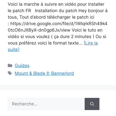
Voici la marche à suivre en vidéo pour installer
le patch FR Installation du patch Hey bonjour à
tous, Tout d’abord télécharger le patch ici
: https://drive.google.com/file/d/1WIqrkRSh49k4
0tcO6nJXByX-dn0gp6Jx/view Voici le tuto en
vidéo si vous voulez ( ça dure 2 minutes ) Ou si
vous préférez voici le format texte…
[Lire la
suite]
Catégories
Guides
Étiquettes
Mount & Blade II: Bannerlord
Rechercher :