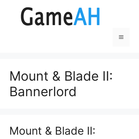
Aller
au
contenu
Menu
Mount & Blade II:
Bannerlord
Mount & Blade II: