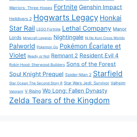
Fortnite
Genshin Impact
Warriors: Three Hopes
Hogwarts Legacy
Honkai
Helldivers 2
Star Rail
Lethal Company
Manor
LEGO Fortnite
Nightingale
Lords
Ni No Kuni Cross Worlds
Minecraft Legends
Palworld
Pokémon Écarlate et
Pokemon Go
Violet
Resident Evil 4
Remnant 2
Ready or Not
Sons of the Forest
Robin Hood: Sherwood Builders
Starfield
Soul Knight Prequel
Spider-Man 2
Star Wars Jedi: Survivor
Valheim
Star Ocean The Second Story R
Wo Long: Fallen Dynasty
V Rising
Valorant
Zelda Tears of the Kingdom