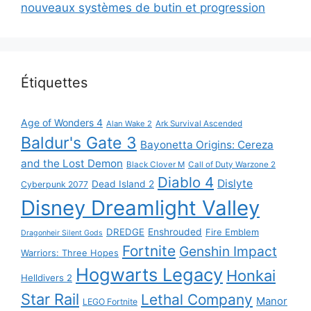
nouveaux systèmes de butin et progression
Étiquettes
Age of Wonders 4
Alan Wake 2
Ark Survival Ascended
Baldur's Gate 3
Bayonetta Origins: Cereza
and the Lost Demon
Black Clover M
Call of Duty Warzone 2
Diablo 4
Dislyte
Dead Island 2
Cyberpunk 2077
Disney Dreamlight Valley
DREDGE
Enshrouded
Fire Emblem
Dragonheir Silent Gods
Fortnite
Genshin Impact
Warriors: Three Hopes
Hogwarts Legacy
Honkai
Helldivers 2
Star Rail
Lethal Company
Manor
LEGO Fortnite