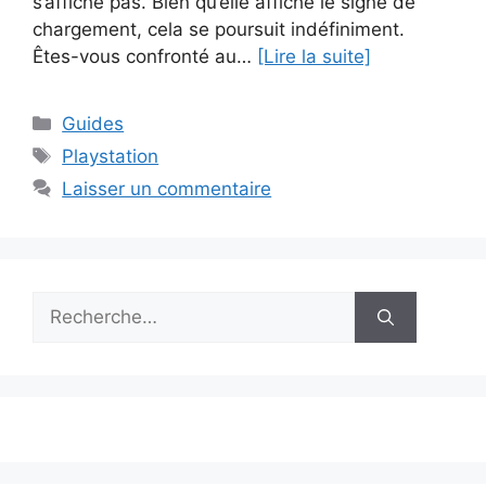
s’affiche pas. Bien qu’elle affiche le signe de
chargement, cela se poursuit indéfiniment.
Êtes-vous confronté au…
[Lire la suite]
Catégories
Guides
Étiquettes
Playstation
Laisser un commentaire
Rechercher :