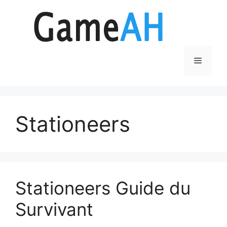
Aller
au
contenu
Menu
Stationeers
Stationeers Guide du
Survivant