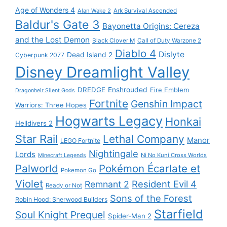
Age of Wonders 4
Alan Wake 2
Ark Survival Ascended
Baldur's Gate 3
Bayonetta Origins: Cereza
and the Lost Demon
Black Clover M
Call of Duty Warzone 2
Diablo 4
Dislyte
Dead Island 2
Cyberpunk 2077
Disney Dreamlight Valley
DREDGE
Enshrouded
Fire Emblem
Dragonheir Silent Gods
Fortnite
Genshin Impact
Warriors: Three Hopes
Hogwarts Legacy
Honkai
Helldivers 2
Star Rail
Lethal Company
Manor
LEGO Fortnite
Nightingale
Lords
Ni No Kuni Cross Worlds
Minecraft Legends
Palworld
Pokémon Écarlate et
Pokemon Go
Violet
Resident Evil 4
Remnant 2
Ready or Not
Sons of the Forest
Robin Hood: Sherwood Builders
Starfield
Soul Knight Prequel
Spider-Man 2