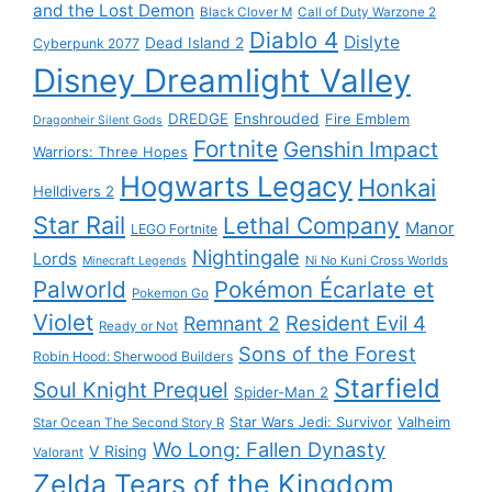
and the Lost Demon
Black Clover M
Call of Duty Warzone 2
Diablo 4
Dislyte
Dead Island 2
Cyberpunk 2077
Disney Dreamlight Valley
DREDGE
Enshrouded
Fire Emblem
Dragonheir Silent Gods
Fortnite
Genshin Impact
Warriors: Three Hopes
Hogwarts Legacy
Honkai
Helldivers 2
Star Rail
Lethal Company
Manor
LEGO Fortnite
Nightingale
Lords
Ni No Kuni Cross Worlds
Minecraft Legends
Palworld
Pokémon Écarlate et
Pokemon Go
Violet
Resident Evil 4
Remnant 2
Ready or Not
Sons of the Forest
Robin Hood: Sherwood Builders
Starfield
Soul Knight Prequel
Spider-Man 2
Star Wars Jedi: Survivor
Valheim
Star Ocean The Second Story R
Wo Long: Fallen Dynasty
V Rising
Valorant
Zelda Tears of the Kingdom