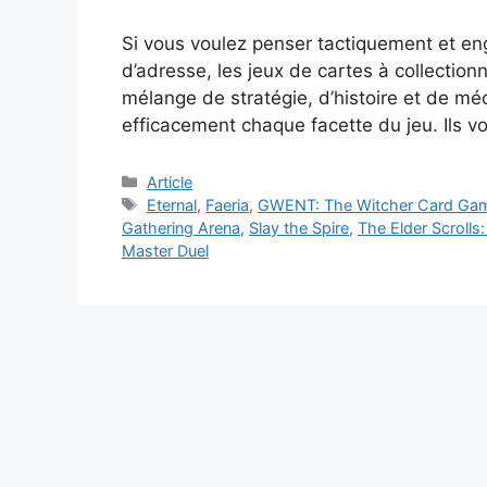
Si vous voulez penser tactiquement et en
d’adresse, les jeux de cartes à collectionne
mélange de stratégie, d’histoire et de méca
efficacement chaque facette du jeu. Ils v
Catégories
Article
Étiquettes
Eternal
,
Faeria
,
GWENT: The Witcher Card Ga
Gathering Arena
,
Slay the Spire
,
The Elder Scrolls
Master Duel