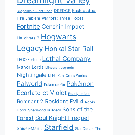
Dreamlight Valley
DREDGE
Enshrouded
Dragonheir Silent Gods
Fire Emblem Warriors: Three Hopes
Fortnite
Genshin Impact
Hogwarts
Helldivers 2
Legacy
Honkai Star Rail
Lethal Company
LEGO Fortnite
Manor Lords
Minecraft Legends
Nightingale
Ni No Kuni Cross Worlds
Palworld
Pokémon
Pokemon Go
Écarlate et Violet
Ready or Not
Resident Evil 4
Remnant 2
Robin
Sons of the
Hood: Sherwood Builders
Soul Knight Prequel
Forest
Starfield
Spider-Man 2
Star Ocean The