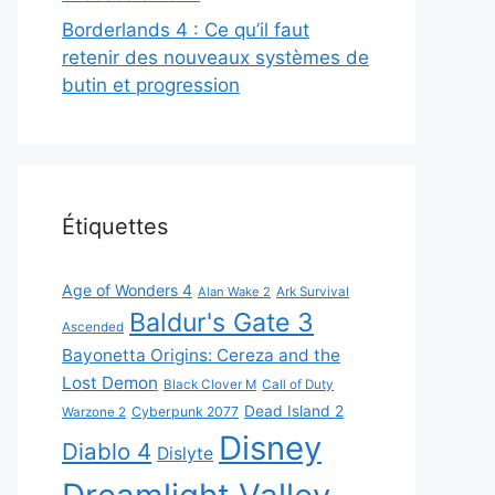
Borderlands 4 : Ce qu’il faut
retenir des nouveaux systèmes de
butin et progression
Étiquettes
Age of Wonders 4
Alan Wake 2
Ark Survival
Baldur's Gate 3
Ascended
Bayonetta Origins: Cereza and the
Lost Demon
Black Clover M
Call of Duty
Dead Island 2
Cyberpunk 2077
Warzone 2
Disney
Diablo 4
Dislyte