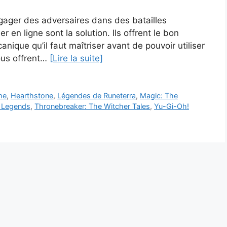
gager des adversaires dans des batailles
r en ligne sont la solution. Ils offrent le bon
nique qu’il faut maîtriser avant de pouvoir utiliser
ous offrent…
[Lire la suite]
me
,
Hearthstone
,
Légendes de Runeterra
,
Magic: The
: Legends
,
Thronebreaker: The Witcher Tales
,
Yu-Gi-Oh!