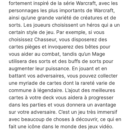
fortement inspiré de la série Warcraft, avec les
personnages les plus importants de Warcraft,
ainsi qu’une grande variété de créatures et de
sorts. Les joueurs choisissent un héros qui a un
certain style de jeu. Par exemple, si vous
choisissez Chasseur, vous disposerez des
cartes pièges et invoquerez des bêtes pour
vous aider au combat, tandis qu’un Mage
utilisera des sorts et des buffs de sorts pour
augmenter leur puissance. En jouant et en
battant vos adversaires, vous pouvez collecter
une myriade de cartes dont la rareté varie de
commune à légendaire. L’ajout des meilleures
cartes à votre deck vous aidera à progresser
dans les parties et vous donnera un avantage
sur votre adversaire. C’est un jeu très immersif
avec beaucoup de choses à découvrir, ce qui en
fait une icône dans le monde des jeux vidéo.