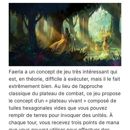
Faeria a un concept de jeu très intéressant qui
est, en théorie, difficile à exécuter, mais il le fait
extrêmement bien. Au lieu de l’approche
classique du plateau de combat, ce jeu propose
le concept d’un « plateau vivant » composé de
tuiles hexagonales vides que vous pouvez
remplir de terres pour invoquer des unités. À
chaque tour, vous recevez trois points de mana
que vous pouvez utiliser pour effectuer des