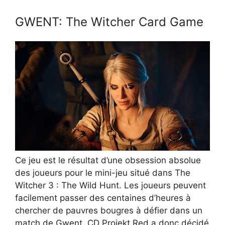
GWENT: The Witcher Card Game
Ce jeu est le résultat d’une obsession absolue
des joueurs pour le mini-jeu situé dans The
Witcher 3 : The Wild Hunt. Les joueurs peuvent
facilement passer des centaines d’heures à
chercher de pauvres bougres à défier dans un
match de Gwent. CD Projekt Red a donc décidé