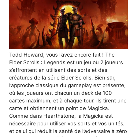
Todd Howard, vous l’avez encore fait ! The
Elder Scrolls : Legends est un jeu où 2 joueurs
s’affrontent en utilisant des sorts et des
créatures de la série Elder Scrolls. Bien sûr,
l’approche classique du gameplay est présente,
où les joueurs ont chacun un deck de 100
cartes maximum, et à chaque tour, ils tirent une
carte et obtiennent un point de Magicka.
Comme dans Hearthstone, la Magicka est
nécessaire pour utiliser vos sorts et vos unités,
et celui qui réduit la santé de l’adversaire à zéro