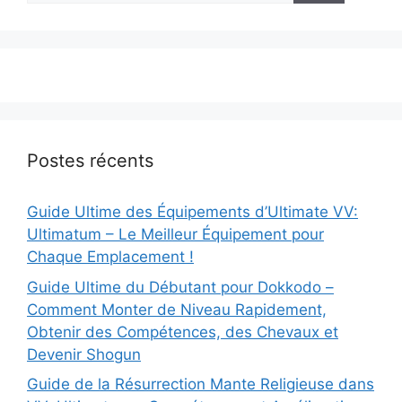
Postes récents
Guide Ultime des Équipements d’Ultimate VV:
Ultimatum – Le Meilleur Équipement pour
Chaque Emplacement !
Guide Ultime du Débutant pour Dokkodo –
Comment Monter de Niveau Rapidement,
Obtenir des Compétences, des Chevaux et
Devenir Shogun
Guide de la Résurrection Mante Religieuse dans