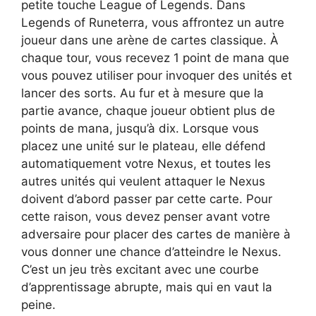
petite touche League of Legends. Dans
Legends of Runeterra, vous affrontez un autre
joueur dans une arène de cartes classique. À
chaque tour, vous recevez 1 point de mana que
vous pouvez utiliser pour invoquer des unités et
lancer des sorts. Au fur et à mesure que la
partie avance, chaque joueur obtient plus de
points de mana, jusqu’à dix. Lorsque vous
placez une unité sur le plateau, elle défend
automatiquement votre Nexus, et toutes les
autres unités qui veulent attaquer le Nexus
doivent d’abord passer par cette carte. Pour
cette raison, vous devez penser avant votre
adversaire pour placer des cartes de manière à
vous donner une chance d’atteindre le Nexus.
C’est un jeu très excitant avec une courbe
d’apprentissage abrupte, mais qui en vaut la
peine.