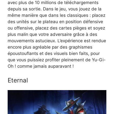
avec plus de 10 millions de téléchargements
depuis sa sortie. Dans le jeu, vous jouez de la
même manière que dans les classiques : placez
des unités sur le plateau en position défensive
ou offensive, placez des cartes pièges et soyez
plus malin que votre adversaire grâce à des
mouvements astucieux. L’expérience est rendue
encore plus agréable par des graphismes
époustouflants et des visuels bien faits, pour
que vous puissiez profiter pleinement de Yu-Gi-
Oh ! comme jamais auparavant !
Eternal