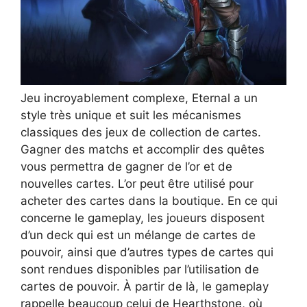
Jeu incroyablement complexe, Eternal a un
style très unique et suit les mécanismes
classiques des jeux de collection de cartes.
Gagner des matchs et accomplir des quêtes
vous permettra de gagner de l’or et de
nouvelles cartes. L’or peut être utilisé pour
acheter des cartes dans la boutique. En ce qui
concerne le gameplay, les joueurs disposent
d’un deck qui est un mélange de cartes de
pouvoir, ainsi que d’autres types de cartes qui
sont rendues disponibles par l’utilisation de
cartes de pouvoir. À partir de là, le gameplay
rappelle beaucoup celui de Hearthstone, où