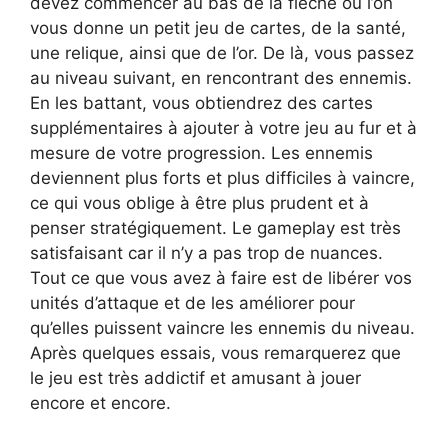
devez commencer au bas de la flèche où l’on
vous donne un petit jeu de cartes, de la santé,
une relique, ainsi que de l’or. De là, vous passez
au niveau suivant, en rencontrant des ennemis.
En les battant, vous obtiendrez des cartes
supplémentaires à ajouter à votre jeu au fur et à
mesure de votre progression. Les ennemis
deviennent plus forts et plus difficiles à vaincre,
ce qui vous oblige à être plus prudent et à
penser stratégiquement. Le gameplay est très
satisfaisant car il n’y a pas trop de nuances.
Tout ce que vous avez à faire est de libérer vos
unités d’attaque et de les améliorer pour
qu’elles puissent vaincre les ennemis du niveau.
Après quelques essais, vous remarquerez que
le jeu est très addictif et amusant à jouer
encore et encore.