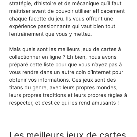
stratégie, d’histoire et de mécanique qu’il faut
maîtriser avant de pouvoir utiliser efficacement
chaque facette du jeu. Ils vous offrent une
expérience passionnante qui vaut bien tout
l’entraînement que vous y mettez.
Mais quels sont les meilleurs jeux de cartes à
collectionner en ligne ? Eh bien, nous avons
préparé cette liste pour que vous n’ayez pas à
vous rendre dans un autre coin d’Internet pour
obtenir vos informations. Ces jeux sont des
titans du genre, avec leurs propres mondes,
leurs propres traditions et leurs propres règles à
respecter, et c’est ce qui les rend amusants !
Les meilleurs jeux de cartes