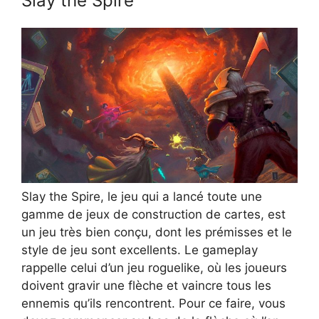
Slay the Spire
Slay the Spire, le jeu qui a lancé toute une
gamme de jeux de construction de cartes, est
un jeu très bien conçu, dont les prémisses et le
style de jeu sont excellents. Le gameplay
rappelle celui d’un jeu roguelike, où les joueurs
doivent gravir une flèche et vaincre tous les
ennemis qu’ils rencontrent. Pour ce faire, vous