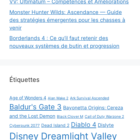
VV: Ultimatum – Compétences et Améliorations
Monster Hunter Wilds: Ascendance — Guide
des stratégies émergentes pour les chasses à
venir
Borderlands 4 : Ce qu’il faut retenir des
nouveaux systèmes de butin et progression
Étiquettes
Age of Wonders 4
Alan Wake 2
Ark Survival Ascended
Baldur's Gate 3
Bayonetta Origins: Cereza
and the Lost Demon
Black Clover M
Call of Duty Warzone 2
Diablo 4
Dislyte
Dead Island 2
Cyberpunk 2077
Disney Dreamlight Valley