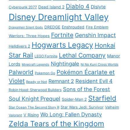
Diablo 4
Dislyte
Dead Island 2
Cyberpunk 2077
Disney Dreamlight Valley
DREDGE
Enshrouded
Fire Emblem
Dragonheir Silent Gods
Fortnite
Genshin Impact
Warriors: Three Hopes
Hogwarts Legacy
Honkai
Helldivers 2
Star Rail
Lethal Company
Manor
LEGO Fortnite
Nightingale
Lords
Ni No Kuni Cross Worlds
Minecraft Legends
Palworld
Pokémon Écarlate et
Pokemon Go
Violet
Resident Evil 4
Remnant 2
Ready or Not
Sons of the Forest
Robin Hood: Sherwood Builders
Starfield
Soul Knight Prequel
Spider-Man 2
Star Wars Jedi: Survivor
Valheim
Star Ocean The Second Story R
Wo Long: Fallen Dynasty
V Rising
Valorant
Zelda Tears of the Kingdom