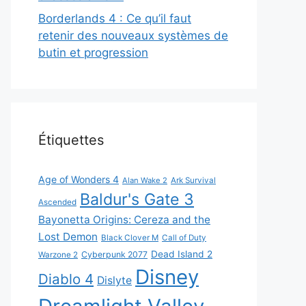
Borderlands 4 : Ce qu’il faut
retenir des nouveaux systèmes de
butin et progression
Étiquettes
Age of Wonders 4
Alan Wake 2
Ark Survival
Baldur's Gate 3
Ascended
Bayonetta Origins: Cereza and the
Lost Demon
Black Clover M
Call of Duty
Dead Island 2
Cyberpunk 2077
Warzone 2
Disney
Diablo 4
Dislyte