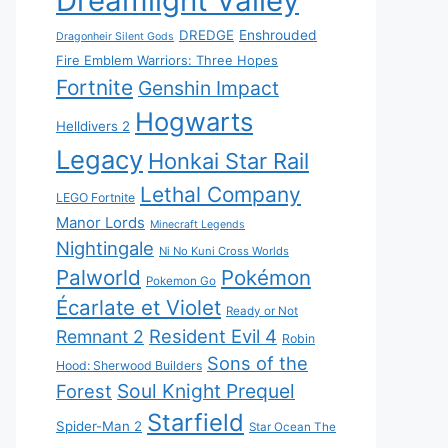
Dreamlight Valley
DREDGE
Enshrouded
Dragonheir Silent Gods
Fire Emblem Warriors: Three Hopes
Fortnite
Genshin Impact
Hogwarts
Helldivers 2
Legacy
Honkai Star Rail
Lethal Company
LEGO Fortnite
Manor Lords
Minecraft Legends
Nightingale
Ni No Kuni Cross Worlds
Palworld
Pokémon
Pokemon Go
Écarlate et Violet
Ready or Not
Resident Evil 4
Remnant 2
Robin
Sons of the
Hood: Sherwood Builders
Soul Knight Prequel
Forest
Starfield
Spider-Man 2
Star Ocean The