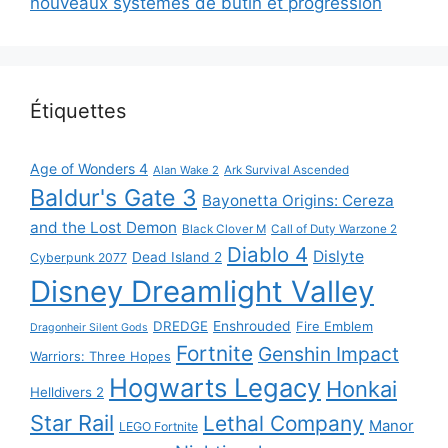
nouveaux systèmes de butin et progression
Étiquettes
Age of Wonders 4
Alan Wake 2
Ark Survival Ascended
Baldur's Gate 3
Bayonetta Origins: Cereza
and the Lost Demon
Black Clover M
Call of Duty Warzone 2
Diablo 4
Dislyte
Dead Island 2
Cyberpunk 2077
Disney Dreamlight Valley
DREDGE
Enshrouded
Fire Emblem
Dragonheir Silent Gods
Fortnite
Genshin Impact
Warriors: Three Hopes
Hogwarts Legacy
Honkai
Helldivers 2
Star Rail
Lethal Company
Manor
LEGO Fortnite