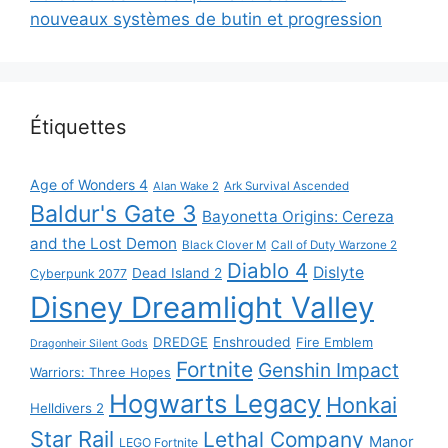
nouveaux systèmes de butin et progression
Étiquettes
Age of Wonders 4
Alan Wake 2
Ark Survival Ascended
Baldur's Gate 3
Bayonetta Origins: Cereza
and the Lost Demon
Black Clover M
Call of Duty Warzone 2
Diablo 4
Dislyte
Dead Island 2
Cyberpunk 2077
Disney Dreamlight Valley
DREDGE
Enshrouded
Fire Emblem
Dragonheir Silent Gods
Fortnite
Genshin Impact
Warriors: Three Hopes
Hogwarts Legacy
Honkai
Helldivers 2
Star Rail
Lethal Company
Manor
LEGO Fortnite