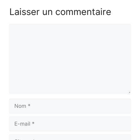
Laisser un commentaire
Commentaire
Nom
E-
mail
Site