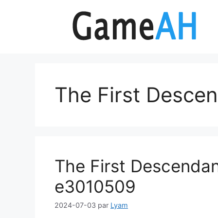
Aller
au
contenu
The First Desce
The First Descendant
e3010509
2024-07-03
par
Lyam