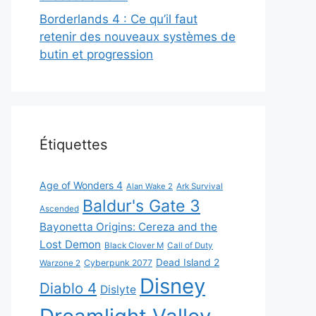
Borderlands 4 : Ce qu’il faut
retenir des nouveaux systèmes de
butin et progression
Étiquettes
Age of Wonders 4
Alan Wake 2
Ark Survival
Baldur's Gate 3
Ascended
Bayonetta Origins: Cereza and the
Lost Demon
Black Clover M
Call of Duty
Dead Island 2
Cyberpunk 2077
Warzone 2
Disney
Diablo 4
Dislyte