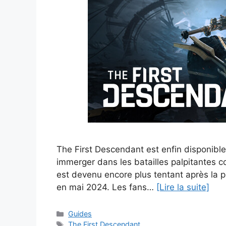
The First Descendant est enfin disponibl
immerger dans les batailles palpitantes c
est devenu encore plus tentant après la p
en mai 2024. Les fans…
[Lire la suite]
Catégories
Guides
Étiquettes
The First Descendant