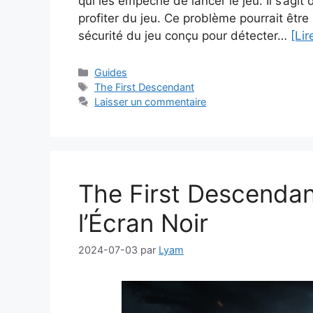
qui les empêche de lancer le jeu. Il s’ag
profiter du jeu. Ce problème pourrait êtr
sécurité du jeu conçu pour détecter…
[Lir
Catégories
Guides
Étiquettes
The First Descendant
Laisser un commentaire
The First Descenda
l’Écran Noir
2024-07-03
par
Lyam