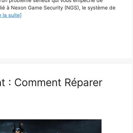
it d’un problème sérieux qui vous empêche de
e lié à Nexon Game Security (NGS), le système de
e la suite]
nt : Comment Réparer