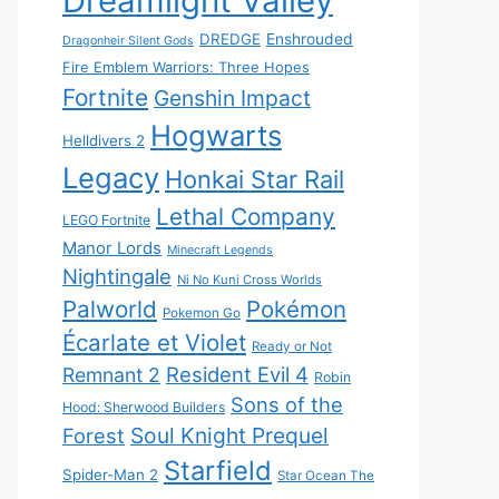
Dreamlight Valley
DREDGE
Enshrouded
Dragonheir Silent Gods
Fire Emblem Warriors: Three Hopes
Fortnite
Genshin Impact
Hogwarts
Helldivers 2
Legacy
Honkai Star Rail
Lethal Company
LEGO Fortnite
Manor Lords
Minecraft Legends
Nightingale
Ni No Kuni Cross Worlds
Palworld
Pokémon
Pokemon Go
Écarlate et Violet
Ready or Not
Resident Evil 4
Remnant 2
Robin
Sons of the
Hood: Sherwood Builders
Soul Knight Prequel
Forest
Starfield
Spider-Man 2
Star Ocean The