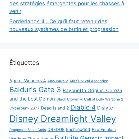
des stratégies émergentes pour les chasses à
venir
Borderlands 4 : Ce qu’il faut retenir des
nouveaux systèmes de butin et progression
Étiquettes
Age of Wonders 4
Alan Wake 2
Ark Survival Ascended
Baldur's Gate 3
Bayonetta Origins: Cereza
and the Lost Demon
Black Clover M
Call of Duty Warzone 2
Diablo 4
Dislyte
Dead Island 2
Cyberpunk 2077
Disney Dreamlight Valley
DREDGE
Enshrouded
Fire Emblem
Dragonheir Silent Gods
Fortnite
Genshin Impact
Warriors: Three Hopes