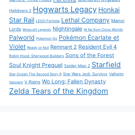
Hogwarts Legacy
Honkai
Helldivers 2
Star Rail
Lethal Company
Manor
LEGO Fortnite
Nightingale
Lords
Ni No Kuni Cross Worlds
Minecraft Legends
Palworld
Pokémon Écarlate et
Pokemon Go
Violet
Resident Evil 4
Remnant 2
Ready or Not
Sons of the Forest
Robin Hood: Sherwood Builders
Starfield
Soul Knight Prequel
Spider-Man 2
Star Wars Jedi: Survivor
Valheim
Star Ocean The Second Story R
Wo Long: Fallen Dynasty
V Rising
Valorant
Zelda Tears of the Kingdom