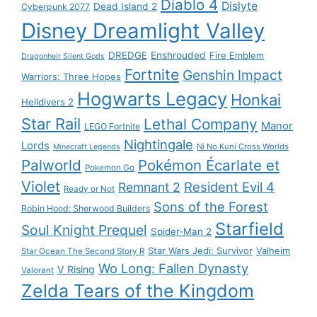
Diablo 4
Dislyte
Dead Island 2
Cyberpunk 2077
Disney Dreamlight Valley
DREDGE
Enshrouded
Fire Emblem
Dragonheir Silent Gods
Fortnite
Genshin Impact
Warriors: Three Hopes
Hogwarts Legacy
Honkai
Helldivers 2
Star Rail
Lethal Company
Manor
LEGO Fortnite
Nightingale
Lords
Ni No Kuni Cross Worlds
Minecraft Legends
Palworld
Pokémon Écarlate et
Pokemon Go
Violet
Resident Evil 4
Remnant 2
Ready or Not
Sons of the Forest
Robin Hood: Sherwood Builders
Starfield
Soul Knight Prequel
Spider-Man 2
Star Wars Jedi: Survivor
Valheim
Star Ocean The Second Story R
Wo Long: Fallen Dynasty
V Rising
Valorant
Zelda Tears of the Kingdom