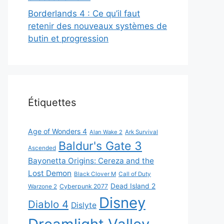
Borderlands 4 : Ce qu’il faut
retenir des nouveaux systèmes de
butin et progression
Étiquettes
Age of Wonders 4
Alan Wake 2
Ark Survival
Baldur's Gate 3
Ascended
Bayonetta Origins: Cereza and the
Lost Demon
Black Clover M
Call of Duty
Dead Island 2
Cyberpunk 2077
Warzone 2
Disney
Diablo 4
Dislyte