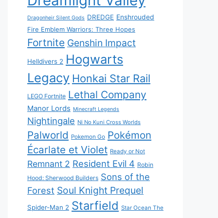
Dreamlight Valley
DREDGE
Enshrouded
Dragonheir Silent Gods
Fire Emblem Warriors: Three Hopes
Fortnite
Genshin Impact
Hogwarts
Helldivers 2
Legacy
Honkai Star Rail
Lethal Company
LEGO Fortnite
Manor Lords
Minecraft Legends
Nightingale
Ni No Kuni Cross Worlds
Palworld
Pokémon
Pokemon Go
Écarlate et Violet
Ready or Not
Resident Evil 4
Remnant 2
Robin
Sons of the
Hood: Sherwood Builders
Soul Knight Prequel
Forest
Starfield
Spider-Man 2
Star Ocean The