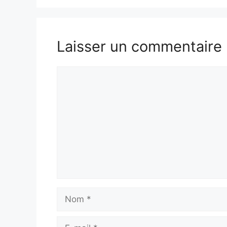
Laisser un commentaire
Commentaire
Nom
E-