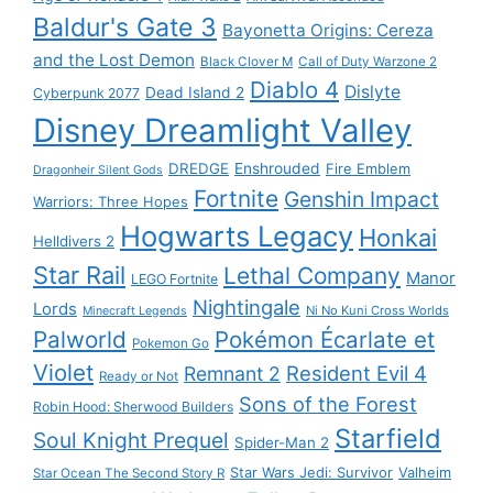
Baldur's Gate 3
Bayonetta Origins: Cereza
and the Lost Demon
Black Clover M
Call of Duty Warzone 2
Diablo 4
Dislyte
Dead Island 2
Cyberpunk 2077
Disney Dreamlight Valley
DREDGE
Enshrouded
Fire Emblem
Dragonheir Silent Gods
Fortnite
Genshin Impact
Warriors: Three Hopes
Hogwarts Legacy
Honkai
Helldivers 2
Star Rail
Lethal Company
Manor
LEGO Fortnite
Nightingale
Lords
Ni No Kuni Cross Worlds
Minecraft Legends
Palworld
Pokémon Écarlate et
Pokemon Go
Violet
Resident Evil 4
Remnant 2
Ready or Not
Sons of the Forest
Robin Hood: Sherwood Builders
Starfield
Soul Knight Prequel
Spider-Man 2
Star Wars Jedi: Survivor
Valheim
Star Ocean The Second Story R