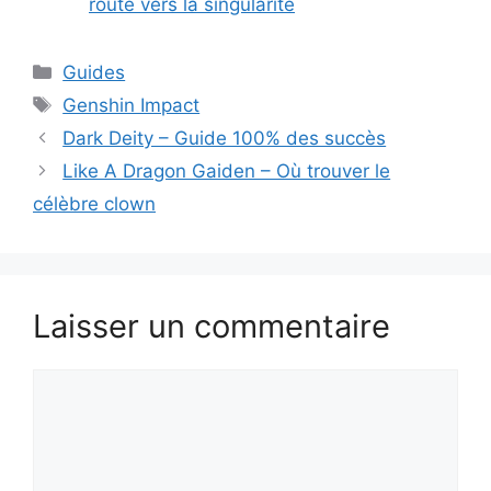
route vers la singularité
Catégories
Guides
Étiquettes
Genshin Impact
Dark Deity – Guide 100% des succès
Like A Dragon Gaiden – Où trouver le
célèbre clown
Laisser un commentaire
Commentaire