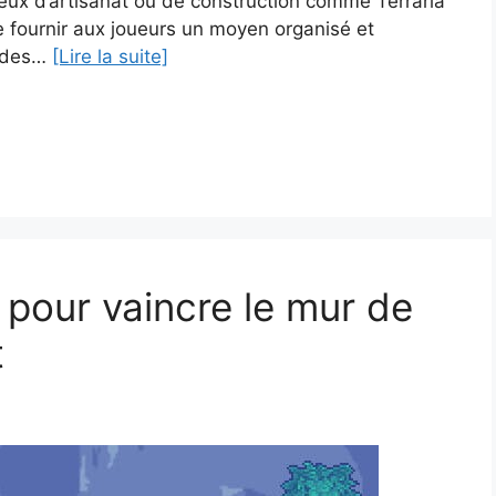
 jeux d’artisanat ou de construction comme Terraria
de fournir aux joueurs un moyen organisé et
r des…
[Lire la suite]
 pour vaincre le mur de
t