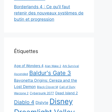
Borderlands 4 : Ce qu’il faut
retenir des nouveaux systèmes de
butin et progression
Étiquettes
Age of Wonders 4
Alan Wake 2
Ark Survival
Baldur's Gate 3
Ascended
Bayonetta Origins: Cereza and the
Lost Demon
Black Clover M
Call of Duty
Dead Island 2
Cyberpunk 2077
Warzone 2
Disney
Diablo 4
Dislyte