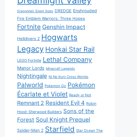
Dreamlight Valley
DREDGE
Enshrouded
Dragonheir Silent Gods
Fire Emblem Warriors: Three Hopes
Fortnite
Genshin Impact
Hogwarts
Helldivers 2
Legacy
Honkai Star Rail
Lethal Company
LEGO Fortnite
Manor Lords
Minecraft Legends
Nightingale
Ni No Kuni Cross Worlds
Palworld
Pokémon
Pokemon Go
Écarlate et Violet
Ready or Not
Resident Evil 4
Remnant 2
Robin
Sons of the
Hood: Sherwood Builders
Soul Knight Prequel
Forest
Starfield
Spider-Man 2
Star Ocean The