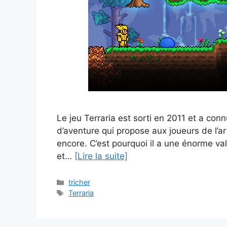
Le jeu Terraria est sorti en 2011 et a conn
d’aventure qui propose aux joueurs de l’ar
encore. C’est pourquoi il a une énorme va
et…
[Lire la suite]
Catégories
tricher
Étiquettes
Terraria