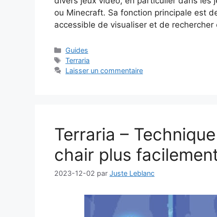
divers jeux vidéo, en particulier dans les
ou Minecraft. Sa fonction principale est 
accessible de visualiser et de recherche
Catégories
Guides
Étiquettes
Terraria
Laisser un commentaire
Terraria – Technique
chair plus facilemen
2023-12-02
par
Juste Leblanc